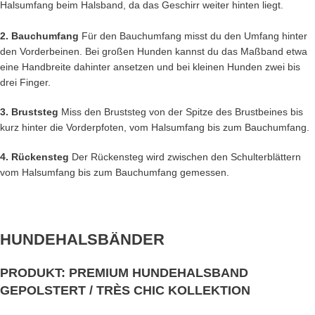
Halsumfang beim Halsband, da das Geschirr weiter hinten liegt.
2.
Bauchumfang
Für den Bauchumfang misst du den Umfang hinter
den Vorderbeinen. Bei großen Hunden kannst du das Maßband etwa
eine Handbreite dahinter ansetzen und bei kleinen Hunden zwei bis
drei Finger.
3. Bruststeg
Miss den Bruststeg von der Spitze des Brustbeines bis
kurz hinter die Vorderpfoten, vom Halsumfang bis zum Bauchumfang.
4. Rückensteg
Der Rückensteg wird zwischen den Schulterblättern
vom Halsumfang bis zum Bauchumfang gemessen.
HUNDEHALSBÄNDER
PRODUKT: PREMIUM HUNDEHALSBAND
GEPOLSTERT / TRÈS CHIC KOLLEKTION