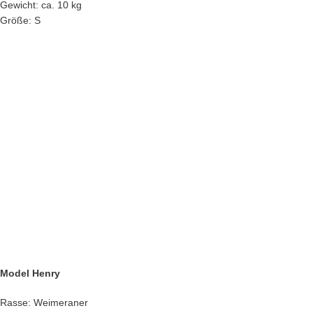
Gewicht: ca. 10 kg
Größe: S
Model Henry
Rasse: Weimeraner