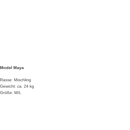
Model Maya
Rasse: Mischling
Gewicht: ca. 24 kg
Größe: M/L