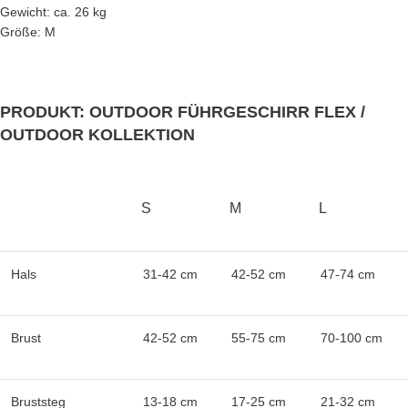
Gewicht: ca. 26 kg
Größe: M
PRODUKT: OUTDOOR FÜHRGESCHIRR FLEX /
OUTDOOR KOLLEKTION
S
M
L
Hals
31-42 cm
42-52 cm
47-74 cm
Brust
42-52 cm
55-75 cm
70-100 cm
Bruststeg
13-18 cm
17-25 cm
21-32 cm