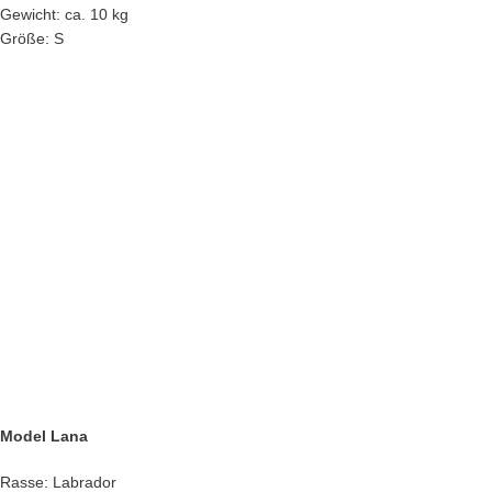
Gewicht: ca. 10 kg
Größe: S
Model Lana
Rasse: Labrador