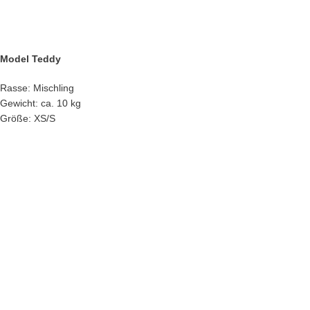
Model Teddy
Rasse: Mischling
Gewicht: ca. 10 kg
Größe: XS/S