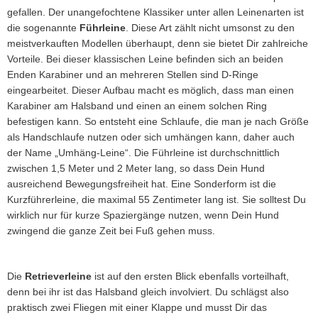
gefallen. Der unangefochtene Klassiker unter allen Leinenarten ist
die sogenannte
Führleine
. Diese Art zählt nicht umsonst zu den
meistverkauften Modellen überhaupt, denn sie bietet Dir zahlreiche
Vorteile. Bei dieser klassischen Leine befinden sich an beiden
Enden Karabiner und an mehreren Stellen sind D-Ringe
eingearbeitet. Dieser Aufbau macht es möglich, dass man einen
Karabiner am Halsband und einen an einem solchen Ring
befestigen kann. So entsteht eine Schlaufe, die man je nach Größe
als Handschlaufe nutzen oder sich umhängen kann, daher auch
der Name „Umhäng-Leine“. Die Führleine ist durchschnittlich
zwischen 1,5 Meter und 2 Meter lang, so dass Dein Hund
ausreichend Bewegungsfreiheit hat. Eine Sonderform ist die
Kurzführerleine, die maximal 55 Zentimeter lang ist. Sie solltest Du
wirklich nur für kurze Spaziergänge nutzen, wenn Dein Hund
zwingend die ganze Zeit bei Fuß gehen muss.
Die
Retrieverleine
ist auf den ersten Blick ebenfalls vorteilhaft,
denn bei ihr ist das Halsband gleich involviert. Du schlägst also
praktisch zwei Fliegen mit einer Klappe und musst Dir das