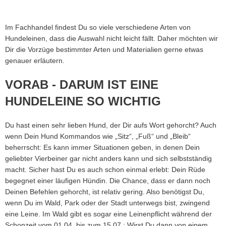
Im Fachhandel findest Du so viele verschiedene Arten von
Hundeleinen, dass die Auswahl nicht leicht fällt. Daher möchten wir
Dir die Vorzüge bestimmter Arten und Materialien gerne etwas
genauer erläutern.
VORAB - DARUM IST EINE
HUNDELEINE SO WICHTIG
Du hast einen sehr lieben Hund, der Dir aufs Wort gehorcht? Auch
wenn Dein Hund Kommandos wie „Sitz“, „Fuß“ und „Bleib“
beherrscht: Es kann immer Situationen geben, in denen Dein
geliebter Vierbeiner gar nicht anders kann und sich selbstständig
macht. Sicher hast Du es auch schon einmal erlebt: Dein Rüde
begegnet einer läufigen Hündin. Die Chance, dass er dann noch
Deinen Befehlen gehorcht, ist relativ gering. Also benötigst Du,
wenn Du im Wald, Park oder der Stadt unterwegs bist, zwingend
eine Leine. Im Wald gibt es sogar eine Leinenpflicht während der
Schonzeit vom 01.04. bis zum 15.07.: Wirst Du dann von einem