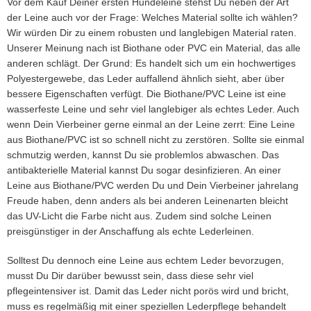
Vor dem Kauf Deiner ersten Hundeleine stehst Du neben der Art
der Leine auch vor der Frage: Welches Material sollte ich wählen?
Wir würden Dir zu einem robusten und langlebigen Material raten.
Unserer Meinung nach ist Biothane oder PVC ein Material, das alle
anderen schlägt. Der Grund: Es handelt sich um ein hochwertiges
Polyestergewebe, das Leder auffallend ähnlich sieht, aber über
bessere Eigenschaften verfügt. Die Biothane/PVC Leine ist eine
wasserfeste Leine und sehr viel langlebiger als echtes Leder. Auch
wenn Dein Vierbeiner gerne einmal an der Leine zerrt: Eine Leine
aus Biothane/PVC ist so schnell nicht zu zerstören. Sollte sie einmal
schmutzig werden, kannst Du sie problemlos abwaschen. Das
antibakterielle Material kannst Du sogar desinfizieren. An einer
Leine aus Biothane/PVC werden Du und Dein Vierbeiner jahrelang
Freude haben, denn anders als bei anderen Leinenarten bleicht
das UV-Licht die Farbe nicht aus. Zudem sind solche Leinen
preisgünstiger in der Anschaffung als echte Lederleinen.
Solltest Du dennoch eine Leine aus echtem Leder bevorzugen,
musst Du Dir darüber bewusst sein, dass diese sehr viel
pflegeintensiver ist. Damit das Leder nicht porös wird und bricht,
muss es regelmäßig mit einer speziellen Lederpflege behandelt