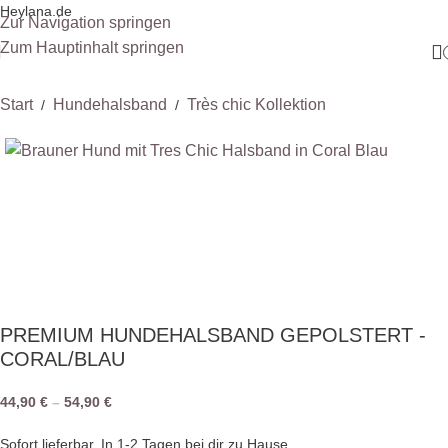
Heylana.de
Zur Navigation springen
Zum Hauptinhalt springen
Start
Hundehalsband
Très chic Kollektion
/
/
PREMIUM HUNDEHALSBAND GEPOLSTERT -
CORAL/BLAU
44,90
€
–
54,90
€
Sofort lieferbar. In 1-2 Tagen bei dir zu Hause.